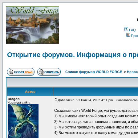
FAQ
Про
Открытие форумов. Информация о про
Список форумов WORLD FORGE
->
Новос
Автор
Dragon
Добавлено: Чт Ноя 24, 2005 4:11 pm
Заголовок сооб
Команда сайта
Создавая сайт World Forge, мы руководствов
1) Мы имеем некоторый опыт создания новых м
2) Мы готовы делится нашими знаниями, и об
3) Мы хотим проводить форумные игры по раз
4) Вы можете вступить в нашу команду для сов