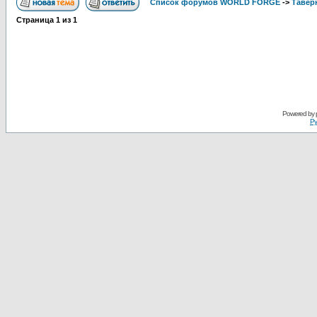
Список форумов WORLD FORGE
->
Тавер
Страница
1
из
1
Powered by
Ру