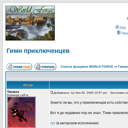
FAQ
Про
Гимн приключенцев
Список форумов WORLD FORGE
->
Тавер
Автор
Tanatos
Добавлено: Ср Ноя 30, 2005 10:57 am
Заголовок со
Команда сайта
Знаете ли вы, что у приключенцев есть собств
Вот я до недавних пор не знал. "Гимн приключе
тут
(в авторском исполнении)