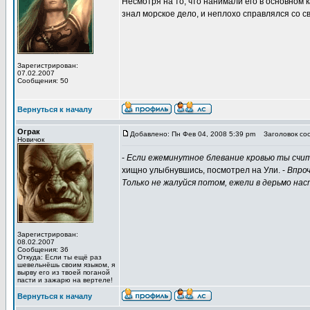
Несмотря на то, что нанимали его в основном к
знал морское дело, и неплохо справлялся со 
Зарегистрирован:
07.02.2007
Сообщения: 50
Вернуться к началу
Ограк
Добавлено: Пн Фев 04, 2008 5:39 pm
Заголовок со
Новичок
-
Если ежеминутное блевание кровью ты счи
хищно улыбнувшись, посмотрел на Ули. -
Впроч
Только не жалуйся потом, ежели в дерьмо нас
Зарегистрирован:
08.02.2007
Сообщения: 36
Откуда: Если ты ещё раз
шевельнёшь своим языком, я
вырву его из твоей поганой
пасти и зажарю на вертеле!
Вернуться к началу