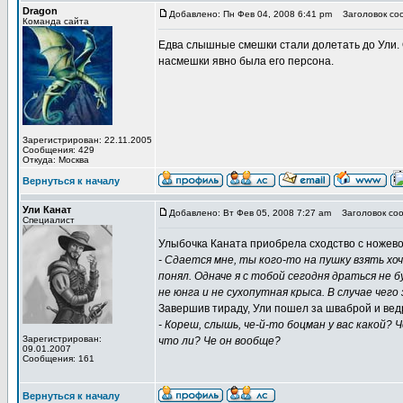
Dragon
Добавлено: Пн Фев 04, 2008 6:41 pm
Заголовок со
Команда сайта
Едва слышные смешки стали долетать до Ули. 
насмешки явно была его персона.
Зарегистрирован: 22.11.2005
Сообщения: 429
Откуда: Москва
Вернуться к началу
Ули Канат
Добавлено: Вт Фев 05, 2008 7:27 am
Заголовок соо
Специалист
Улыбочка Каната приобрела сходство с ножевой
- Сдается мне, ты кого-то на пушку взять хо
понял. Одначе я с тобой сегодня драться не бу
не юнга и не сухопутная крыса. В случае чего
Завершив тираду, Ули пошел за шваброй и ведр
- Кореш, слышь, че-й-то боцман у вас какой?
Зарегистрирован:
что ли? Че он вообще?
09.01.2007
Сообщения: 161
Вернуться к началу