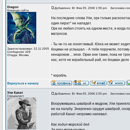
Dragon
Добавлено: Вт Фев 05, 2008 1:59 pm
Заголовок соо
Команда сайта
На последние слова Ули, орк только расхохоталс
один пират* не нападет.
Орк не любил стоять на одном месте, и когда п
матросов.
- Ты че-то не понятливый. Юнга не может ходит
Зарегистрирован: 22.11.2005
боцман не услышал. - А тебе поручили, потому 
Сообщения: 429
ненароком ... хехе. Орки они такие, пока не тр
Откуда: Москва
нас, хотя не корабельный рай, но боцман дело 
* корабль
Вернуться к началу
Ули Канат
Добавлено: Вт Фев 05, 2008 2:50 pm
Заголовок соо
Специалист
Вооружившись шваброй и ведром, Ули принялся 
ее на палубу. Энергично орудуя шваброй, соскре
работой Канат негромко напевал:
Как ходил морской дед
За три моря-окияна,