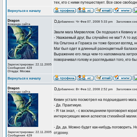
тех, кто с ними путешествует. Все свое свобо
Вернуться к началу
Dragon
Добавлено: Чт Фев 07, 2008 5:33 pm
Заголовок соо
Команда сайта
Звали мага Мирвеллом. Он подошел к Кевину и
- Уважаемый друг, Вы случайно не маг? А то ау
На Ольтона и Горакса он тоже бросил взгляд, 
Маг был одет в длинный разноцветный балахон
Выражение его лица чем-то напоминала хитрого
поворачивал голову и разглядывал того, кто б
Зарегистрирован: 22.11.2005
Сообщения: 429
Откуда: Москва
Вернуться к началу
Dragon
Добавлено: Вт Фев 12, 2008 2:52 pm
Заголовок соо
Команда сайта
Кевин устало посмотрел на подошедшего мага
- Да. Практикую.
- Я так знал, - с восклицанием проговорил ко
интересующих меня аспектов стихийной магии.
- Да, да. Можно будет как-нибудь поговорить. 
Зарегистрирован: 22.11.2005
отдохну.
Сообщения: 429