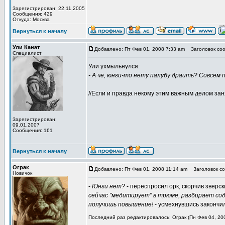
Зарегистрирован: 22.11.2005
Сообщения: 429
Откуда: Москва
Вернуться к началу
Ули Канат
Добавлено: Пт Фев 01, 2008 7:33 am
Заголовок соо
Специалист
Ули ухмыльнулся:
- А че, юнги-то нету палубу драить? Совсем 
//Если и правда некому этим важным делом зан
Зарегистрирован:
09.01.2007
Сообщения: 161
Вернуться к началу
Ограк
Добавлено: Пт Фев 01, 2008 11:14 am
Заголовок со
Новичок
-
Юнги нет?
- переспросил орк, скорчив зверск
сейчас "медитирует" в трюме, разбирает сод
получишь повышение!
- усмехнувшись закончил
Последний раз редактировалось: Ограк (Пн Фев 04, 200