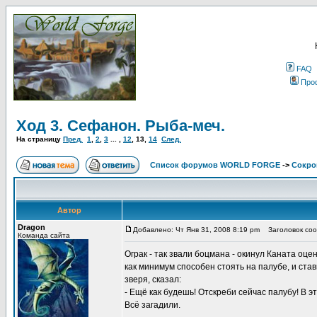
FAQ
Про
Ход 3. Сефанон. Рыба-меч.
На страницу
Пред.
1
,
2
,
3
... ,
12
,
13
,
14
След.
Список форумов WORLD FORGE
->
Сокро
Автор
Dragon
Добавлено: Чт Янв 31, 2008 8:19 pm
Заголовок соо
Команда сайта
Ограк - так звали боцмана - окинул Каната оце
как минимум способен стоять на палубе, и ст
зверя, сказал:
- Ещё как будешь! Отскреби сейчас палубу! В эт
Всё загадили.