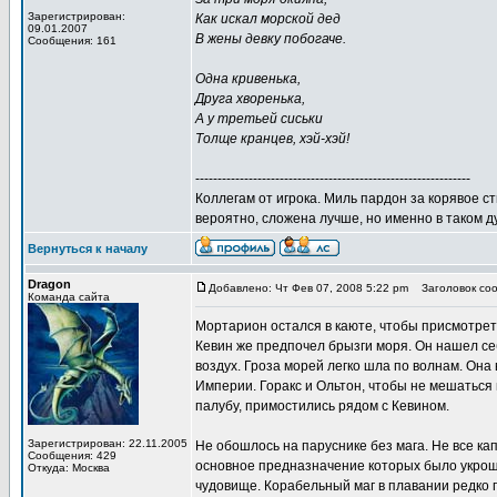
Зарегистрирован:
Как искал морской дед
09.01.2007
В жены девку побогаче.
Сообщения: 161
Одна кривенька,
Друга хворенька,
А у третьей сиськи
Толще кранцев, хэй-хэй!
--------------------------------------------------------------
Коллегам от игрока. Миль пардон за корявое с
вероятно, сложена лучше, но именно в таком д
Вернуться к началу
Dragon
Добавлено: Чт Фев 07, 2008 5:22 pm
Заголовок соо
Команда сайта
Мортарион остался в каюте, чтобы присмотреть
Кевин же предпочел брызги моря. Он нашел се
воздух. Гроза морей легко шла по волнам. Она
Империи. Горакс и Ольтон, чтобы не мешаться 
палубу, примостились рядом с Кевином.
Зарегистрирован: 22.11.2005
Не обошлось на паруснике без мага. Не все ка
Сообщения: 429
основное предназначение которых было укроще
Откуда: Москва
чудовище. Корабельный маг в плавании редко п