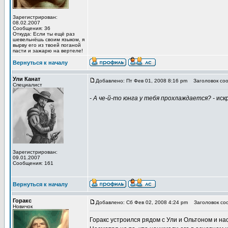
Зарегистрирован:
08.02.2007
Сообщения: 36
Откуда: Если ты ещё раз
шевельнёшь своим языком, я
вырву его из твоей поганой
пасти и зажарю на вертеле!
Вернуться к началу
Ули Канат
Добавлено: Пт Фев 01, 2008 8:16 pm
Заголовок соо
Специалист
- А че-й-то юнга у тебя прохлаждается? -
искр
Зарегистрирован:
09.01.2007
Сообщения: 161
Вернуться к началу
Горакс
Добавлено: Сб Фев 02, 2008 4:24 pm
Заголовок со
Новичок
Горакс устроился рядом с Ули и Ольтоном и н