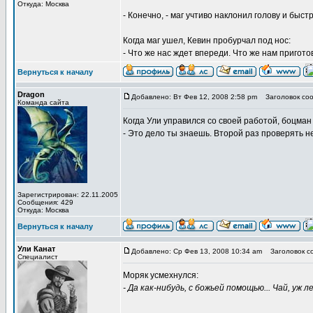
Откуда: Москва
- Конечно, - маг учтиво наклонил голову и быс
Когда маг ушел, Кевин пробурчал под нос:
- Что же нас ждет впереди. Что же нам пригот
Вернуться к началу
Dragon
Добавлено: Вт Фев 12, 2008 2:58 pm
Заголовок соо
Команда сайта
Когда Ули управился со своей работой, боцман
- Это дело ты знаешь. Второй раз проверять не
Зарегистрирован: 22.11.2005
Сообщения: 429
Откуда: Москва
Вернуться к началу
Ули Канат
Добавлено: Ср Фев 13, 2008 10:34 am
Заголовок с
Специалист
Моряк усмехнулся:
- Да как-нибудь, с божьей помощью... Чай, уж 