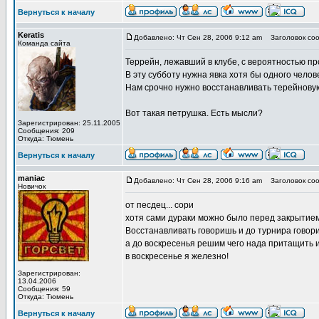
Вернуться к началу
Keratis
Добавлено: Чт Сен 28, 2006 9:12 am
Заголовок соо
Команда сайта
Террейн, лежавший в клубе, с вероятностью п
В эту субботу нужна явка хотя бы одного челов
Нам срочно нужно восстанавливать терейновую
Вот такая петрушка. Есть мысли?
Зарегистрирован: 25.11.2005
Сообщения: 209
Откуда: Тюмень
Вернуться к началу
maniac
Добавлено: Чт Сен 28, 2006 9:16 am
Заголовок соо
Новичок
от песдец... сори
хотя сами дураки можно было перед закрытием 
Восстанавливать говоришь и до турнира говориш
а до воскресенья решим чего нада притащить и 
в воскресенье я железно!
Зарегистрирован:
13.04.2006
Сообщения: 59
Откуда: Тюмень
Вернуться к началу