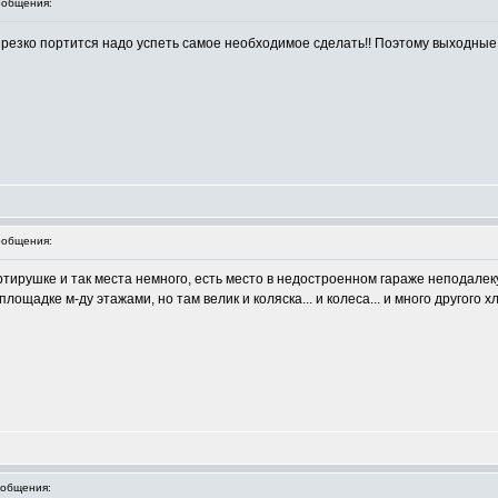
общения:
а резко портится надо успеть самое необходимое сделать!! Поэтому выходны
общения:
тирушке и так места немного, есть место в недостроенном гараже неподалеку,
ощадке м-ду этажами, но там велик и коляска... и колеса... и много другого х
общения: