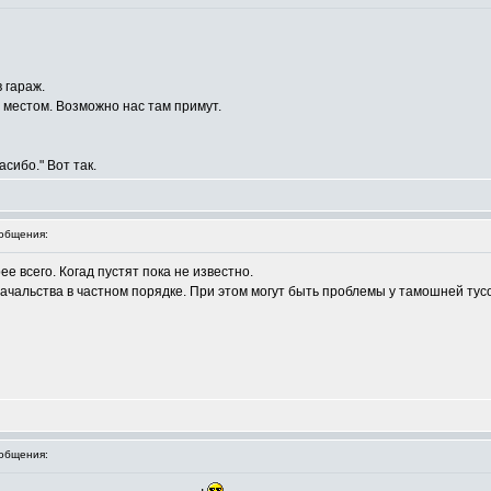
 гараж.
 местом. Возможно нас там примут.
сибо." Вот так.
общения:
ее всего. Когад пустят пока не известно.
 начальства в частном порядке. При этом могут быть проблемы у тамошней ту
общения: