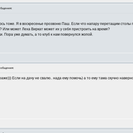
бщения:
юсь тоже. Я в воскресенье прозвоню Паш. Если что напару перетащим столы п
? Или может Леха Виркат может их у себя пристроить на время?
и. Пора уже думать, а то клуб к нам повернулся жопой.
общения:
же))) Если на дачу не свалю.. нада ему помочь) а то ему тама скучно наверн