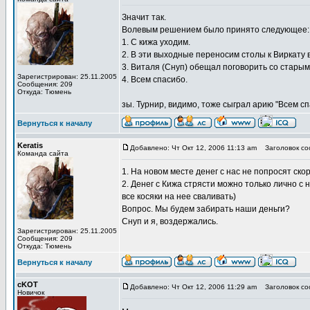
Значит так.
Волевым решением было принято следующее:
1. С кижа уходим.
2. В эти выходные переносим столы к Виркату в
3. Виталя (Снуп) обещал поговорить со старым
Зарегистрирован: 25.11.2005
4. Всем спасибо.
Сообщения: 209
Откуда: Тюмень
зы. Турнир, видимо, тоже сыграл арию "Всем спа
Вернуться к началу
Keratis
Добавлено: Чт Окт 12, 2006 11:13 am
Заголовок со
Команда сайта
1. На новом месте денег с нас не попросят скор
2. Денег с Кижа стрясти можно только лично с
все косяки на нее сваливать)
Вопрос. Мы будем забирать наши деньги?
Снуп и я, воздержались.
Зарегистрирован: 25.11.2005
Сообщения: 209
Откуда: Тюмень
Вернуться к началу
cKOT
Добавлено: Чт Окт 12, 2006 11:29 am
Заголовок со
Новичок