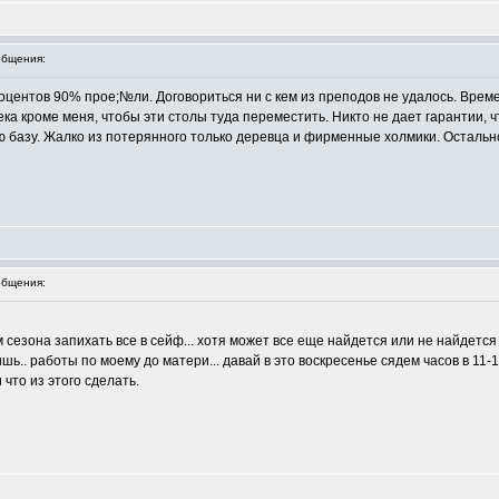
бщения:
роцентов 90% прое;№ли. Договориться ни с кем из преподов не удалось. Вре
ека кроме меня, чтобы эти столы туда переместить. Никто не дает гарантии, ч
 базу. Жалко из потерянного только деревца и фирменные холмики. Остально
бщения:
сезона запихать все в сейф... хотя может все еще найдется или не найдется
ь.. работы по моему до матери... давай в это воскресенье сядем часов в 11-12
что из этого сделать.