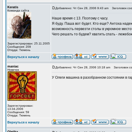
Keratis
Добавлено: Чт Сен 28, 2006 9:43 am
Заголовок соо
Команда сайта
Наше время с 13. Поэтому с часу.
Я буду. Паша вот будет. Кто еще? Антоха наде
возможность первезти столы в укромное место
Чего решать то будем? хватить спать - лежебок
Зарегистрирован: 25.11.2005
Сообщения: 209
Откуда: Тюмень
Вернуться к началу
maniac
Добавлено: Чт Сен 28, 2006 10:18 am
Заголовок со
Новичок
У Олеги машина в разобранном состоянии в гара
Зарегистрирован:
13.04.2006
Сообщения: 59
Откуда: Тюмень
Вернуться к началу
Olejjka