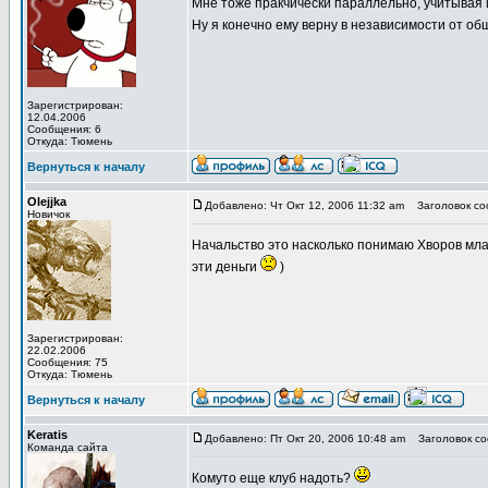
Мне тоже пракчически параллельно, учитывая и
Ну я конечно ему верну в независимости от о
Зарегистрирован:
12.04.2006
Сообщения: 6
Откуда: Тюмень
Вернуться к началу
Olejjka
Добавлено: Чт Окт 12, 2006 11:32 am
Заголовок со
Новичок
Начальство это насколько понимаю Хворов млад
эти деньги
)
Зарегистрирован:
22.02.2006
Сообщения: 75
Откуда: Тюмень
Вернуться к началу
Keratis
Добавлено: Пт Окт 20, 2006 10:48 am
Заголовок со
Команда сайта
Комуто еще клуб надоть?