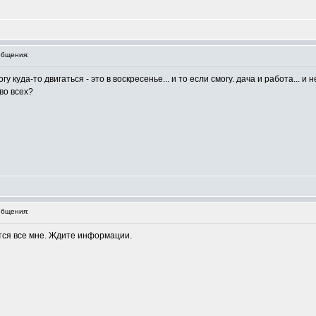
бщения:
 куда-то двигаться - это в воскресенье... и то если смогу. дача и работа... и н
во всех?
бщения:
ется все мне. Ждите информации.