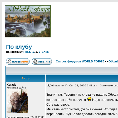
По клубу
На страницу
Пред.
1
,
2
,
3
След.
Список форумов WORLD FORGE
->
Общи
Автор
Keratis
Добавлено: Пт Сен 22, 2006 6:48 am
Заголовок соо
Команда сайта
Значит так. Терейн нам снова не нашли. Обеща
вопрос этот тебе поручяю.
Надо подскочить 
Суть разговора:
Мы ставим столы там, где она скажет. Их буде
переносить. Лучше это сделать сегодня, чтоыб
Зарегистрирован: 25.11.2005