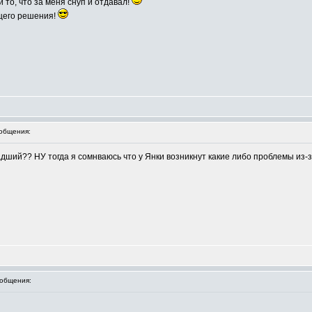
 то, что за меня снуп и отдавал!
бщего решения!
общения:
ший?? НУ тогда я сомнваюсь что у Янки возникнут какие либо проблемы из-з
общения: