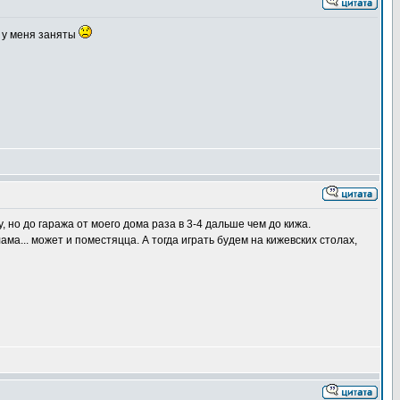
е у меня заняты
 но до гаража от моего дома раза в 3-4 дальше чем до кижа.
лама... может и поместяцца. А тогда играть будем на кижевских столах,