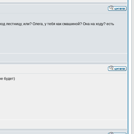
од лестницу, или? Олега, у тебя как смашиной? Она на ходу? есть
ое будет)