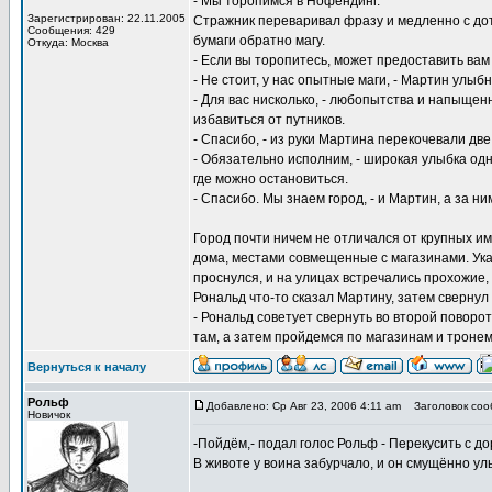
- Мы торопимся в Нофендинг.
Зарегистрирован: 22.11.2005
Стражник переваривал фразу и медленно с до
Сообщения: 429
бумаги обратно магу.
Откуда: Москва
- Если вы торопитесь, может предоставить ва
- Не стоит, у нас опытные маги, - Мартин улыбн
- Для вас нисколько, - любопытства и напыщен
избавиться от путников.
- Спасибо, - из руки Мартина перекочевали дв
- Обязательно исполним, - широкая улыбка одн
где можно остановиться.
- Спасибо. Мы знаем город, - и Мартин, а за н
Город почти ничем не отличался от крупных и
дома, местами совмещенные с магазинами. Ука
проснулся, и на улицах встречались прохожие
Рональд что-то сказал Мартину, затем свернул
- Рональд советует свернуть во второй поворот
там, а затем пройдемся по магазинам и тронем
Вернуться к началу
Рольф
Добавлено: Ср Авг 23, 2006 4:11 am
Заголовок соо
Новичок
-Пойдём,- подал голос Рольф - Перекусить с д
В животе у воина забурчало, и он смущённо ул