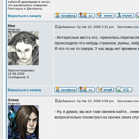
забытой деревушки в лесах,
что раскинулись севернее
Глиттауна и Шеллинга.
Вернуться к началу
Юки
Добавлено: Ср Авг 23, 2006 2:31 pm
Заголовок соо
Новичок
- Интересные места это, -принялась перечисля
происходило что-нибудь странное, руины, забр
Я что-то не то говорю. У нас ведь нет времени
Зарегистрирован:
16.08.2006
Сообщения: 9
Вернуться к началу
Освир
Добавлено: Ср Авг 23, 2006 4:09 pm
Заголовок соо
Новичок
- Ну, я думаю, мы все-таки сможем найти... н
вопросительно посмотрел на прочих своих спу