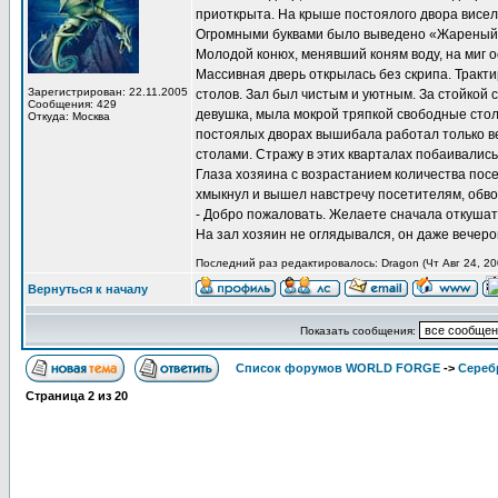
приоткрыта. На крыше постоялого двора висел
Огромными буквами было выведено «Жареный в
Молодой конюх, менявший коням воду, на миг о
Массивная дверь открылась без скрипа. Тракти
Зарегистрирован: 22.11.2005
столов. Зал был чистым и уютным. За стойкой 
Сообщения: 429
девушка, мыла мокрой тряпкой свободные столы
Откуда: Москва
постоялых дворах вышибала работал только ве
столами. Стражу в этих кварталах побаивались
Глаза хозяина с возрастанием количества пос
хмыкнул и вышел навстречу посетителям, обво
- Добро пожаловать. Желаете сначала откушат
На зал хозяин не оглядывался, он даже вечером
Последний раз редактировалось: Dragon (Чт Авг 24, 20
Вернуться к началу
Показать сообщения:
Список форумов WORLD FORGE
->
Сереб
Страница
2
из
20