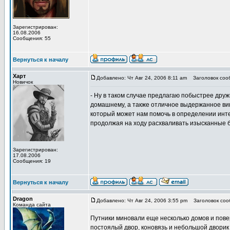
Зарегистрирован:
16.08.2006
Сообщения: 55
Вернуться к началу
Харт
Добавлено: Чт Авг 24, 2006 8:11 am
Заголовок соо
Новичок
- Ну в таком случае предлагаю побыстрее дру
домашнему, а также отличное выдержанное вино
который может нам помочь в определении интер
продолжая на ходу расхваливать изысканные 
Зарегистрирован:
17.08.2006
Сообщения: 19
Вернуться к началу
Dragon
Добавлено: Чт Авг 24, 2006 3:55 pm
Заголовок соо
Команда сайта
Путники миновали еще несколько домов и пове
постоялый двор, коновязь и небольшой двори