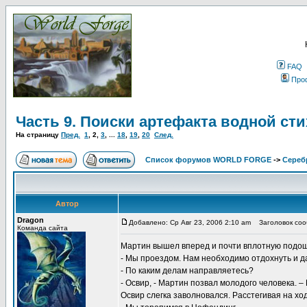
FAQ
Про
Часть 9. Поиски артефакта водной сти
На страницу
Пред.
1
,
2
,
3
, ...
18
,
19
,
20
След.
Список форумов WORLD FORGE
->
Сереб
Автор
Dragon
Добавлено: Ср Авг 23, 2006 2:10 am
Заголовок соо
Команда сайта
Мартин вышел вперед и почти вплотную подош
- Мы проездом. Нам необходимо отдохнуть и д
- По каким делам направляетесь?
- Освир, - Мартин позвал молодого человека. –
Освир слегка заволновался. Расстегивая на хо