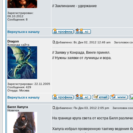
// Заклинание - удержание
Зарегистрирован:
06.10.2012
Сообщения: 8
Вернуться к началу
Dragon
Добавлено: Вс Дек 02, 2012 12:46 am
Заголовок со
Команда сайта
// Заявку у Конрада, Винге принял.
// Нужны заявки от лучницы и вора.
Зарегистрирован: 22.11.2005
Сообщения: 429
Откуда: Москва
Вернуться к началу
Билл Хапуга
Добавлено: Пн Дек 03, 2012 2:05 pm
Заголовок соо
Новичок
На границе круга света от костра Билл различи
Хапуга избрал проверенную тактику ведения бо