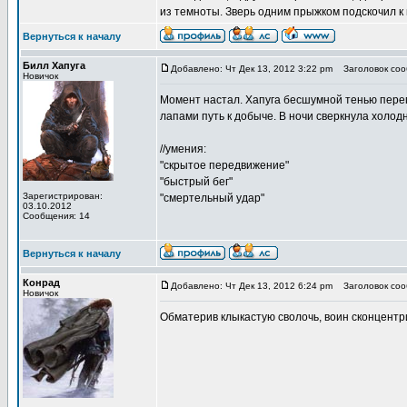
из темноты. Зверь одним прыжком подскочил к 
Вернуться к началу
Билл Хапуга
Добавлено: Чт Дек 13, 2012 3:22 pm
Заголовок соо
Новичок
Момент настал. Хапуга бесшумной тенью перепр
лапами путь к добыче. В ночи сверкнула холодн
//умения:
"скрытое передвижение"
"быстрый бег"
Зарегистрирован:
"смертельный удар"
03.10.2012
Сообщения: 14
Вернуться к началу
Конрад
Добавлено: Чт Дек 13, 2012 6:24 pm
Заголовок соо
Новичок
Обматерив клыкастую сволочь, воин сконцентр