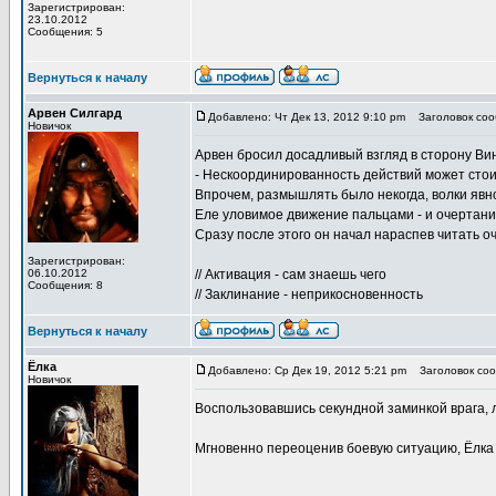
Зарегистрирован:
23.10.2012
Сообщения: 5
Вернуться к началу
Арвен Силгард
Добавлено: Чт Дек 13, 2012 9:10 pm
Заголовок соо
Новичок
Арвен бросил досадливый взгляд в сторону Вин
- Нескоординированность действий может стоить
Впрочем, размышлять было некогда, волки яв
Еле уловимое движение пальцами - и очертани
Сразу после этого он начал нараспев читать о
Зарегистрирован:
06.10.2012
// Активация - сам знаешь чего
Сообщения: 8
// Заклинание - неприкосновенность
Вернуться к началу
Ёлка
Добавлено: Ср Дек 19, 2012 5:21 pm
Заголовок соо
Новичок
Воспользовавшись секундной заминкой врага, 
Мгновенно переоценив боевую ситуацию, Ёлка п