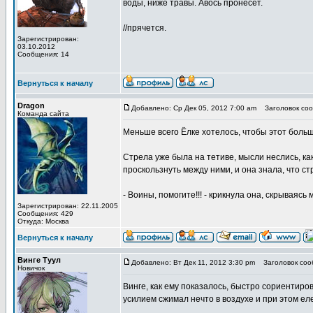
воды, ниже травы. Авось пронесет.
//прячется.
Зарегистрирован:
03.10.2012
Сообщения: 14
Вернуться к началу
Dragon
Добавлено: Ср Дек 05, 2012 7:00 am
Заголовок соо
Команда сайта
Меньше всего Ёлке хотелось, чтобы этот больш
Стрела уже была на тетиве, мысли неслись, как
проскользнуть между ними, и она знала, что с
- Воины, помогите!!! - крикнула она, скрываяс
Зарегистрирован: 22.11.2005
Сообщения: 429
Откуда: Москва
Вернуться к началу
Винге Туул
Добавлено: Вт Дек 11, 2012 3:30 pm
Заголовок соо
Новичок
Винге, как ему показалось, быстро сориентир
усилием сжимал нечто в воздухе и при этом ел