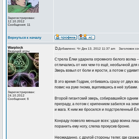
Зарегистрирован:
12.10.2012
Сообщения: 11
Вернуться к началу
Warplock
Добавлено: Чт Дек 13, 2012 11:37 am
Заголовок со
Ведущий игры
Стрела Ёлки ударила огромного белого волка – 
отличались от них чем-то ещё, необычной для 
Зверь взвыл от боли и ярости, а потом с удив
В это время Годрик, отбиваясь сразу от двух в
повис на руке гнома, вцепившись в неё зубами.
Зарегистрирован:
24.10.2012
Второй гигантский зверь, собиравшийся одним
Сообщения: 6
преграду, а потом с хрипением забился на зем
и мага. К ним же бросился и подстреленный Ёлк
Конраду повезло меньше всех: удар воина лишь 
поранить ему ногу, слегка прокусив броню.
Неожиданно, с другой стороны телег, где сраж