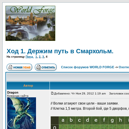
Ход 1. Держим путь в Смархольм.
На страницу
Пред.
1
,
2
,
3
,
4
Список форумов WORLD FORGE
->
Охотн
Автор
Dragon
Добавлено: Чт Ноя 29, 2012 1:19 am
Заголовок соо
Команда сайта
// Волки атакуют свои цели - ваши заявки.
// Клетка 1,5 метра. Второй бой, где 5 дворфов