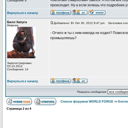
«Весёлый Смархольм» звался. А потом всё поут
Сообщения: 6
происходит. Ну а если хочешь что подробнее уз
Вернуться к началу
Билл Хапуга
Добавлено: Вт Окт 30, 2012 9:47 pm
Заголовок соо
Новичок
- Отчего ж ты с ним никогда не ездил? Повесел
промышляешь?
Зарегистрирован:
03.10.2012
Сообщения: 14
Вернуться к началу
Показать сообщения:
Список форумов WORLD FORGE
->
Охотн
Страница
2
из
4