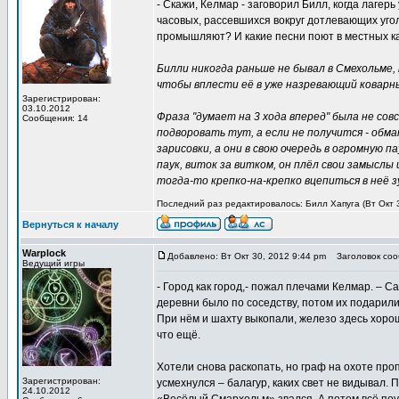
- Скажи, Келмар - заговорил Билл, когда лагер
часовых, рассевшихся вокруг дотлевающих уголь
промышляют? И какие песни поют в местных к
Билли никогда раньше не бывал в Смехольме,
чтобы вплести её в уже назревающий коварн
Зарегистрирован:
03.10.2012
Фраза "думает на 3 хода вперед" была не совс
Сообщения: 14
подворовать тут, а если не получится - обма
зарисовки, а они в свою очередь в огромную 
паук, виток за витком, он плёл свои замыслы
тогда-то крепко-на-крепко вцепиться в неё з
Последний раз редактировалось: Билл Хапуга (Вт Окт 3
Вернуться к началу
Warplock
Добавлено: Вт Окт 30, 2012 9:44 pm
Заголовок соо
Ведущий игры
- Город как город,- пожал плечами Келмар. – С
деревни было по соседству, потом их подарили 
При нём и шахту выкопали, железо здесь хорош
что ещё.
Хотели снова раскопать, но граф на охоте проп
Зарегистрирован:
усмехнулся – балагур, каких свет не видывал. 
24.10.2012