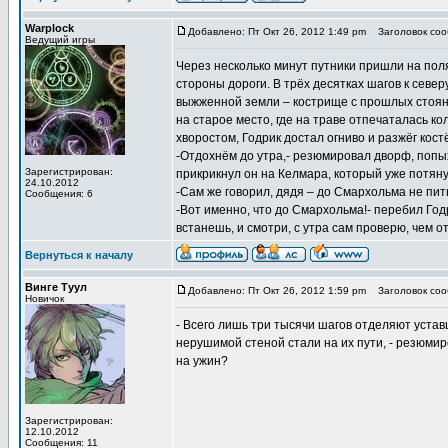
Warplock
Добавлено: Пт Окт 26, 2012 1:49 pm
Заголовок соо
Ведущий игры
Через несколько минут путники пришли на поля
стороны дороги. В трёх десятках шагов к севе
выжженной земли – кострище с прошлых стоянок
на старое место, где на траве отпечаталась ко
хворостом, Годрик достал огниво и разжёг кост
-Отдохнём до утра,- резюмировал дворф, попых
Зарегистрирован:
прикрикнул он на Келмара, который уже потян
24.10.2012
-Сам же говорил, дядя – до Смархольма не пит
Сообщения: 6
-Вот именно, что до Смархольма!- перебил Годр
встанешь, и смотри, с утра сам проверю, чем от
Вернуться к началу
Винге Туул
Добавлено: Пт Окт 26, 2012 1:59 pm
Заголовок соо
Новичок
- Всего лишь три тысячи шагов отделяют устав
нерушимой стеной стали на их пути, - резюмиро
на ужин?
Зарегистрирован:
12.10.2012
Сообщения: 11