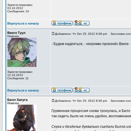
Зарегистрирован:
03.10.2012
Сообщения: 14
Вернуться к началу
Винге Туул
Добавлено: Чт Окт 25, 2012 6:08 pm
Заголовок соо
Новичок
- Будем надеяться, - негромко произнёс Винге
Зарегистрирован:
12.10.2012
Сообщения: 11
Вернуться к началу
Билл Хапуга
Добавлено: Чт Окт 25, 2012 8:56 pm
Заголовок соо
Новичок
Груженная процессия снова тронулась, и Билл з
так сидеть было не очень удобно, воспоминания
Скука и безделье буквально съедали Билла из