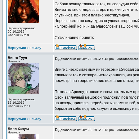
Собрав охапку еловых веток, он соорудил себе
Внимательно оглядев лагерь и прикинув что-то
спутников, при этом плавно жестикулируя.
Через несколько секунд, явно удовлетворенный
- Спокойной ночи, и да благословит ваш сон м
Зарегистрирован:
06.10.2012
Сообщения: 8
// Заклинание принято
Вернуться к началу
Винге Туул
Добавлено: Вс Окт 28, 2012 6:48 pm
Заголовок соо
Новичок
Винге с нескрываемым интересом наблюдал за 
еловых веток и сотворением охранного, как ре
несмотря на теоретические познания о том, что
Пожелав Арвену, а после и всем остальным при
Свой заплечный мешок он подложил под голову
Зарегистрирован:
12.10.2012
на дождь, принялся перебирать в памяти всё, 
Сообщения: 11
бормотал себе под нос какую-то околесицу и п
Вернуться к началу
Билл Хапуга
Добавлено: Вт Окт 30, 2012 9:18 pm
Заголовок соо
Новичок