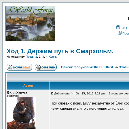
FAQ
Про
Ход 1. Держим путь в Смархольм.
На страницу
Пред.
1
,
2
,
3
,
4
След.
Список форумов WORLD FORGE
->
Охотн
Автор
Билл Хапуга
Добавлено: Чт Окт 25, 2012 4:28 pm
Заголовок соо
Новичок
При словах о пони, Билл незаметно от Ёлки сос
нему, сделал вид, что у него чешется голова.