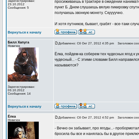
Зарегистрирован:
просиживаешь в трактире в ожидении нанимател
23.10.2012
пункт Б. Днем слушаешь вялую пикировку спутн
Сообщения: 5
получаешь звонкую монету. Скуууучно.
И хотя путников, бывает, грабят - все-таки случ
Вернуться к началу
Билл Хапуга
Добавлено: Сб Окт 27, 2012 4:35 pm
Заголовок соо
Новичок
Ёлка, пойдем-ка соберем тех чудесных ягод к у
чудесный... - С этими словами Билл направился 
называются?
Зарегистрирован:
03.10.2012
Сообщения: 14
Вернуться к началу
Ёлка
Добавлено: Сб Окт 27, 2012 4:52 pm
Заголовок соо
Новичок
- Вечно он забывает, про ягоды...- пробормота
бросила бы все и нанялась бы в другое приклю