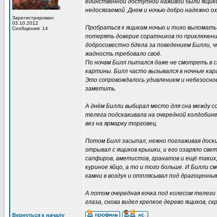
единственной доступной наживой были ящики 
недосягаемой. Днем и ночью добро надежно ох
Зарегистрирован:
03.10.2012
Пробраться к ящикам ночью и тихо выломать 
Сообщения: 14
потерять доверие соратников по приключению
добросовестно бдела за поведением Билли, чт
жадность требовало своё.
По ночам Билл пытался даже не смотреть в с
картины. Билл часто вызывался в ночные кара
Это сопровождалось удивлением и небезосно
заметить.
А днём Билли выбирал место для сна между с
телега подскакивала на очередной колдобин
вез на ярмарку торговец.
Потом Билл засыпал, нежно поглаживая доски
отрывал с ящиков крышки, и его озаряло све
сапфиров, аметистов, гранатов и ещё таких,
куриное яйцо, а то и того больше. И Билли см
камни в воздух и отплясывал под драгоценным
А потом очередная кочка под колесом телеги 
глаза, снова видел крепкое дерево ящиков, с
Вернуться к началу