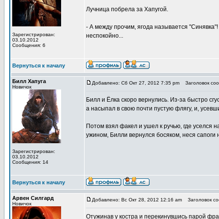
Лучница побрела за Хапугой.
- А между прочим, ягода называется "Синявка"! 
Зарегистрирован:
неспокойно...
03.10.2012
Сообщения: 6
Вернуться к началу
Билл Хапуга
Добавлено: Сб Окт 27, 2012 7:35 pm
Заголовок соо
Новичок
Билл и Ёлка скоро вернулись. Из-за быстро сгу
а насыпал в свою почти пустую флягу, и, усевш
Потом взял факел и ушел к ручью, где уселся н
ужином, Билли вернулся босяком, неся сапоги н
Зарегистрирован:
03.10.2012
Сообщения: 14
Вернуться к началу
Арвен Силгард
Добавлено: Вс Окт 28, 2012 12:16 am
Заголовок со
Новичок
Отужинав у костра и перекинувшись парой фраз