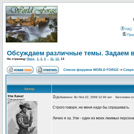
FAQ
Про
Обсуждаем различные темы. Задаем 
На страницу
Пред.
1
,
2
,
3
...
11
,
12
,
13
Список форумов WORLD FORGE
->
Сокро
Автор
Ули Канат
Добавлено: Вс Ноя 22, 2009 12:40 am
Заголовок со
Специалист
Строго говоря, не меня надо бы спрашивать.
Лично я за. Ули - один из моих люимых персон