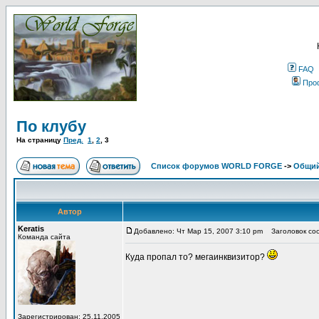
FAQ
Про
По клубу
На страницу
Пред.
1
,
2
,
3
Список форумов WORLD FORGE
->
Общи
Автор
Keratis
Добавлено: Чт Мар 15, 2007 3:10 pm
Заголовок со
Команда сайта
Куда пропал то? мегаинквизитор?
Зарегистрирован: 25.11.2005