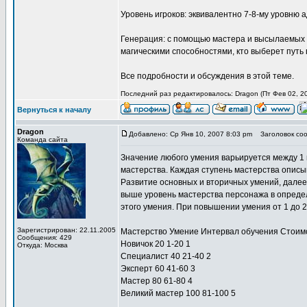
Уровень игроков: эквивалентно 7-8-му уровню а
Генерация: с помощью мастера и высылаемых н
магическими способностями, кто выберет путь п
Все подробности и обсуждения в этой теме.
Последний раз редактировалось: Dragon (Пт Фев 02, 20
Вернуться к началу
Dragon
Добавлено: Ср Янв 10, 2007 8:03 pm
Заголовок соо
Команда сайта
Значение любого умения варьируется между 1 
мастерства. Каждая ступень мастерства описы
Развитие основных и вторичных умений, дале
выше уровень мастерства персонажа в опреде
этого умения. При повышении умения от 1 до 20
Зарегистрирован: 22.11.2005
Мастерство Умение Интервал обучения Стоим
Сообщения: 429
Новичок 20 1-20 1
Откуда: Москва
Специалист 40 21-40 2
Эксперт 60 41-60 3
Мастер 80 61-80 4
Великий мастер 100 81-100 5