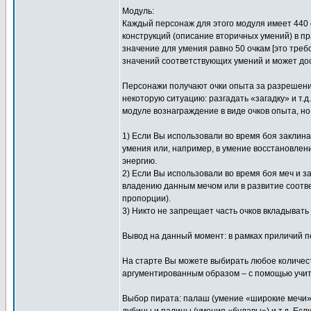
Модуль:
Каждый персонаж для этого модуля имеет 440 о
конструкций (описание вторичных умений) в п
значение для умения равно 50 очкам [это тре
значений соответствующих умений и может дост
Персонажи получают очки опыта за разрешение
некоторую ситуацию: разгадать «загадку» и т.
модуле вознаграждение в виде очков опыта, н
1) Если Вы использовали во время боя заклина
умения или, например, в умение восстановлени
энергию.
2) Если Вы использовали во время боя меч и з
владению данным мечом или в развитие соотве
пропорции).
3) Никто не запрещает часть очков вкладывать
Вывод на данный момент: в рамках приличий пе
На старте Вы можете выбирать любое количест
аргументированным образом – с помощью учит
Выбор пирата: палаш (умение «широкие мечи»),