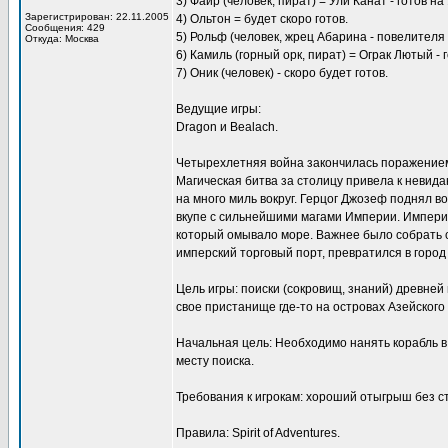
3) Файр (человек, пират) = Ули Канат - готов н
Зарегистрирован: 22.11.2005
4) Ольтон = будет скоро готов.
Сообщения: 429
5) Рольф (человек, жрец Абарина - повелителя 
Откуда: Москва
6) Камиль (горный орк, пират) = Ограк Лютый - 
7) Оник (человек) - скоро будет готов.
Ведущие игры:
Dragon и Bealach.
Четырехлетняя война закончилась поражением 
Магическая битва за столицу привела к невида
на много миль вокруг. Герцог Джозеф поднял в
вкупе с сильнейшими магами Империи. Импери
который омывало море. Важнее было собрать с
имперский торговый порт, превратился в город
Цель игры: поиски (сокровищ, знаний) древне
свое пристанище где-то на островах Азейского
Начальная цель: Необходимо нанять корабль в
месту поиска.
Требования к игрокам: хороший отыгрыш без с
Правила: Spirit of Adventures.