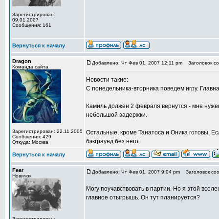
Зарегистрирован:
09.01.2007
Сообщения: 161
Вернуться к началу
Dragon
Добавлено: Чт Фев 01, 2007 12:11 pm
Заголовок со
Команда сайта
Новости такие:
С понедельника-вторника поведем игру. Главна
Камиль должен 2 февраля вернутся - мне нужен 
небольшой задержки.
Зарегистрирован: 22.11.2005
Остальные, кроме Танатоса и Оника готовы. Ес
Сообщения: 429
бэкграунд без него.
Откуда: Москва
Вернуться к началу
Fear
Добавлено: Чт Фев 01, 2007 9:04 pm
Заголовок соо
Новичок
Могу поучавствовать в партии. Но я этой вселе
главное отыгрышь. Он тут планируется?
Зарегистрирован: