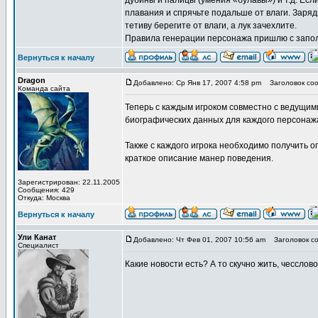
дубины и палицы (умения «булавы») и т.д. Есл
плавания и спрячьте подальше от влаги. Заряд
тетиву берегите от влаги, а лук зачехлите.
Правила генерации персонажа пришлю с запол
Вернуться к началу
Dragon
Добавлено: Ср Янв 17, 2007 4:58 pm
Заголовок соо
Команда сайта
Теперь с каждым игроком совместно с ведущим
биографических данных для каждого персонаж
Также с каждого игрока необходимо получить 
краткое описание манер поведения.
Зарегистрирован: 22.11.2005
Сообщения: 429
Откуда: Москва
Вернуться к началу
Ули Канат
Добавлено: Чт Фев 01, 2007 10:56 am
Заголовок со
Специалист
Какие новости есть? А то скучно жить, чесслово