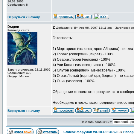
16.08.2006
Сообщения: 8
Вернуться к началу
Dragon
Добавлено: Вт Фев 06, 2007 12:11 am
Заголовок со
Команда сайта
Готовность:
1) Мортарион (человек, жрец Абарина) - не хв
2) Горакс (северянин, пират) - 100%.
3) Седрик Лерой (человек) - 100%.
4) Ули Канат (человек, пират) - 100%.
Зарегистрирован: 22.11.2005
5) Ольтон (северянин, менестрель) - 100%.
Сообщения: 429
6) Ограк Лютый (горный орк, боцман) - не хват
Откуда: Москва
7) Оник (человек) - 100%.
Обращение ко всем, кто пропустил это сообщен
Необходимо в нескольких предложениях сотвори
Вернуться к началу
Показать сообщения:
Список форумов WORLD FORGE
->
Набор