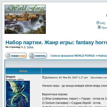
FAQ
Про
Набор партии. Жанр игры: fantasy horror
На страницу
1
,
2
След.
Список форумов WORLD FORGE
->
Набор
Автор
Dragon
Добавлено: Вт Янв 09, 2007 1:17 pm
Заголовок сообщ
Команда сайта
Начало игры - до конца января и/или когда сг
Вероятные игроки:
1) Briar (северянин, пират) = Горакс - готов на
2) Gorlum (человек) = Седрик Лерой - готов.