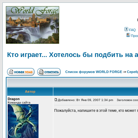
FAQ
Про
Кто играет... Хотелось бы подбить на 
Список форумов WORLD FORGE
->
Сереб
Автор
Dragon
Добавлено: Вт Янв 09, 2007 1:34 pm
Заголовок сооб
Команда сайта
Пожалуйста, напишите в этой теме, кто может п