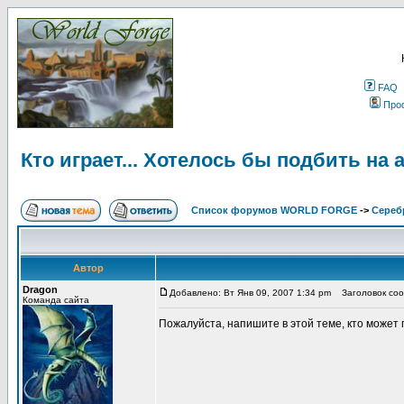
FAQ
Про
Кто играет... Хотелось бы подбить на 
Список форумов WORLD FORGE
->
Сереб
Автор
Dragon
Добавлено: Вт Янв 09, 2007 1:34 pm
Заголовок сооб
Команда сайта
Пожалуйста, напишите в этой теме, кто может п