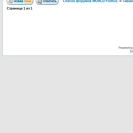
Список форумов WORLD FORGE
->
Тавер
Страница
1
из
1
Powered by
Ру