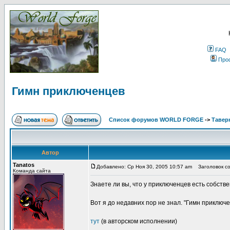
FAQ
Про
Гимн приключенцев
Список форумов WORLD FORGE
->
Тавер
Автор
Tanatos
Добавлено: Ср Ноя 30, 2005 10:57 am
Заголовок со
Команда сайта
Знаете ли вы, что у приключенцев есть собств
Вот я до недавних пор не знал. "Гимн приключе
тут
(в авторском исполнении)