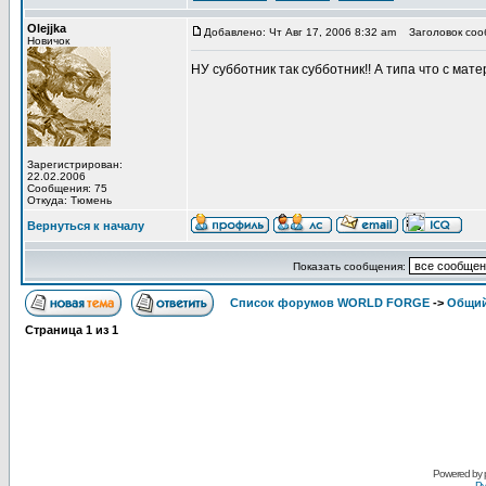
Olejjka
Добавлено: Чт Авг 17, 2006 8:32 am
Заголовок соо
Новичок
НУ субботник так субботник!! А типа что с мате
Зарегистрирован:
22.02.2006
Сообщения: 75
Откуда: Тюмень
Вернуться к началу
Показать сообщения:
Список форумов WORLD FORGE
->
Общи
Страница
1
из
1
Powered by
Ру