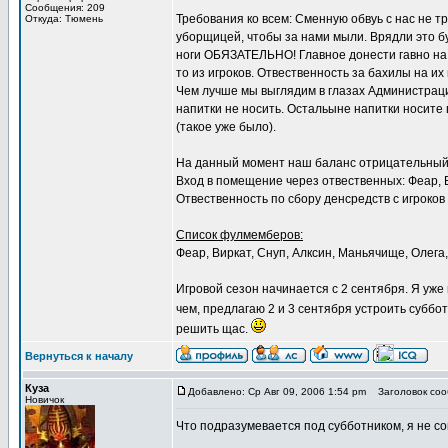
Сообщения: 209
Требования ко всем: Сменную обвуь с нас не т
Откуда: Тюмень
уборщицей, чтобы за нами мыли. Врядли это бу
ноги ОБЯЗАТЕЛЬНО! Главное донести гавно на о
то из игроков. Отвественность за бахилы на и
Чем лучше мы выглядим в глазах Администрац
напитки не носить. Остальыне напитки носите 
(такое уже было).
На данный момент наш баланс отрицательный -
Вход в помещение через отвественных: Феар, В
Отвественность по сбору денсредств с игроков -
Список фулмемберов:
Феар, Виркат, Снуп, Алксин, Маньячище, Олега,
Игровой сезон начинается с 2 сентября. Я уже
чем, предлагаю 2 и 3 сентября устроить субб
решить щас.
Вернуться к началу
Куза
Добавлено: Ср Авг 09, 2006 1:54 pm
Заголовок соо
Новичок
Что подразумевается под субботником, я не со