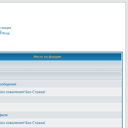
страция
Вход
Место на форуме
сообщения
Без сожаления! Без Страха!
филя
Без сожаления! Без Страха!