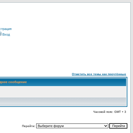
страция
Вход
Отметить все темы как прочтённые
днее сообщение
Часовой пояс: GMT + 3
Перейти: