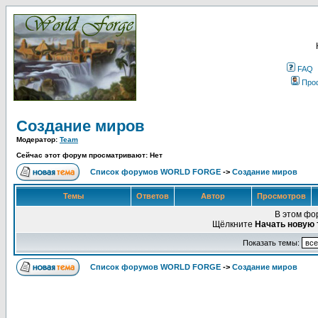
FAQ
Про
Создание миров
Модератор:
Team
Сейчас этот форум просматривают: Нет
Список форумов WORLD FORGE
->
Создание миров
Темы
Ответов
Автор
Просмотров
В этом фо
Щёлкните
Начать новую 
Показать темы:
Список форумов WORLD FORGE
->
Создание миров