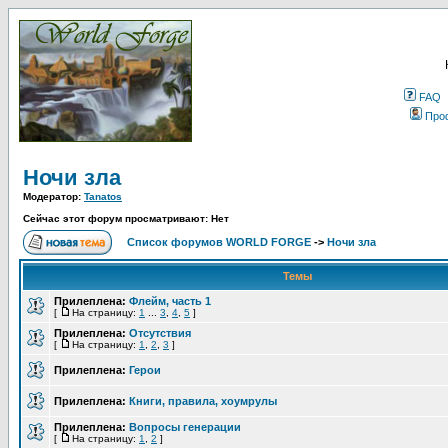
FAQ
Про
Ночи зла
Модератор:
Tanatos
Сейчас этот форум просматривают: Нет
Список форумов WORLD FORGE
->
Ночи зла
Темы
Прилеплена:
Флейм, часть 1
[
На страницу:
1
...
3
,
4
,
5
]
Прилеплена:
Отсутствия
[
На страницу:
1
,
2
,
3
]
Прилеплена:
Герои
Прилеплена:
Книги, правила, хоумрулы
Прилеплена:
Вопросы генерации
[
На страницу:
1
,
2
]