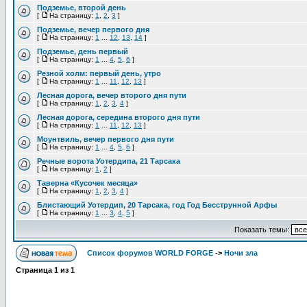
Подземье, второй день
[
На страницу:
1
,
2
,
3
]
Подземье, вечер первого дня
[
На страницу:
1
...
12
,
13
,
14
]
Подземье, день первый
[
На страницу:
1
...
4
,
5
,
6
]
Резной холм: первый день, утро
[
На страницу:
1
...
11
,
12
,
13
]
Лесная дорога, вечер второго дня пути
[
На страницу:
1
,
2
,
3
,
4
]
Лесная дорога, середина второго дня пути
[
На страницу:
1
...
11
,
12
,
13
]
Моунтвиль, вечер первого дня пути
[
На страницу:
1
...
4
,
5
,
6
]
Речные ворота Уотердипа, 21 Тарсака
[
На страницу:
1
,
2
]
Таверна «Кусочек месяца»
[
На страницу:
1
,
2
,
3
,
4
]
Блистающий Уотердип, 20 Тарсака, год Год Бесструнной Арфы
[
На страницу:
1
...
3
,
4
,
5
]
Показать темы:
Список форумов WORLD FORGE
->
Ночи зла
Страница
1
из
1