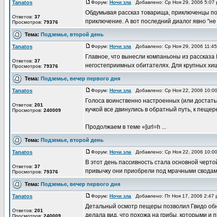
Tanatos
Форум:
Ночи зла
Добавлено: Ср Ноя 29, 2006 5:07
Обдумывая рассказ товарища, приключенцы пон
Ответов:
37
приключение. А вот последний диалог явно "не
Просмотров:
79376
Тема:
Подземье, второй день
Tanatos
Форум:
Ночи зла
Добавлено: Ср Ноя 29, 2006 11:4
Главное, что вынесли компаньоны из рассказа
Ответов:
37
негостеприимных обитателях. Для крупных хищн
Просмотров:
79376
Тема:
Подземье, вечер первого дня
Tanatos
Форум:
Ночи зла
Добавлено: Ср Ноя 22, 2006 10:0
Голоса воинственно настроенных (или достат
Ответов:
201
кучкой все двинулись в обратный путь, к пещер
Просмотров:
240009
Продолжаем в теме «[url=h ...
Тема:
Подземье, второй день
Tanatos
Форум:
Ночи зла
Добавлено: Ср Ноя 22, 2006 10:0
В этот день пассивность стала основной черто
Ответов:
37
привычку они приобрели под мрачными сводами
Просмотров:
79376
Тема:
Подземье, вечер первого дня
Tanatos
Форум:
Ночи зла
Добавлено: Пт Ноя 17, 2006 2:47
Детальный осмотр пещеры позволил Гвидо обн
Ответов:
201
делала вид, что похожа на грибы, которыми и п
Просмотров:
240009