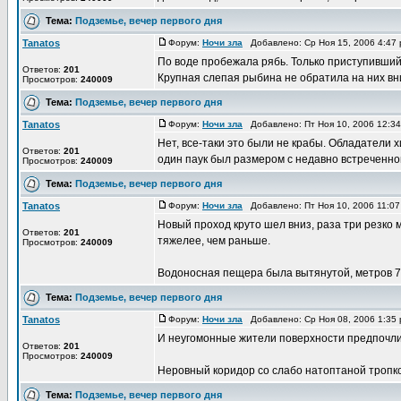
Тема:
Подземье, вечер первого дня
Tanatos
Форум:
Ночи зла
Добавлено: Ср Ноя 15, 2006 4:47
По воде пробежала рябь. Только приступивший 
Ответов:
201
Крупная слепая рыбина не обратила на них вни
Просмотров:
240009
Тема:
Подземье, вечер первого дня
Tanatos
Форум:
Ночи зла
Добавлено: Пт Ноя 10, 2006 12:3
Нет, все-таки это были не крабы. Обладатели 
Ответов:
201
один паук был размером с недавно встреченного
Просмотров:
240009
Тема:
Подземье, вечер первого дня
Tanatos
Форум:
Ночи зла
Добавлено: Пт Ноя 10, 2006 11:0
Новый проход круто шел вниз, раза три резко 
Ответов:
201
тяжелее, чем раньше.
Просмотров:
240009
Водоносная пещера была вытянутой, метров 7-8
Тема:
Подземье, вечер первого дня
Tanatos
Форум:
Ночи зла
Добавлено: Ср Ноя 08, 2006 1:35
И неугомонные жители поверхности предпочли
Ответов:
201
Просмотров:
240009
Неровный коридор со слабо натоптаной тропко
Тема:
Подземье, вечер первого дня