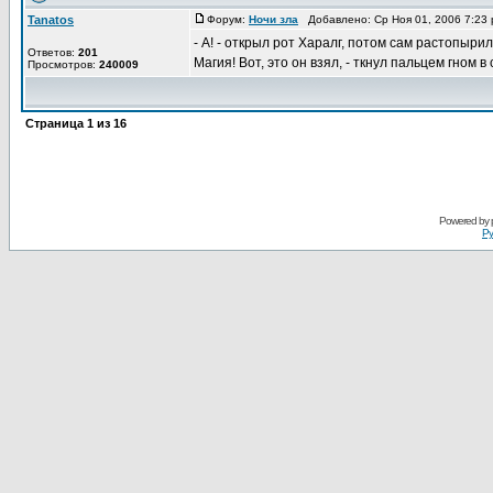
Tanatos
Форум:
Ночи зла
Добавлено: Ср Ноя 01, 2006 7:23
- А! - открыл рот Харалг, потом сам растопырил
Ответов:
201
Магия! Вот, это он взял, - ткнул пальцем гном в 
Просмотров:
240009
Страница
1
из
16
Powered by
Ру