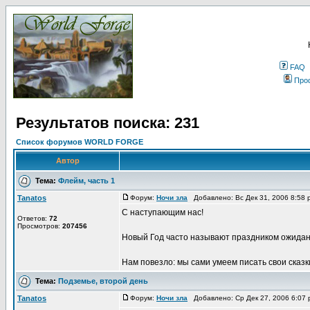
FAQ
Про
Результатов поиска: 231
Список форумов WORLD FORGE
Автор
Тема:
Флейм, часть 1
Tanatos
Форум:
Ночи зла
Добавлено: Вс Дек 31, 2006 8:58
С наступающим нас!
Ответов:
72
Просмотров:
207456
Новый Год часто называют праздником ожидани
Нам повезло: мы сами умеем писать свои сказки. 
Тема:
Подземье, второй день
Tanatos
Форум:
Ночи зла
Добавлено: Ср Дек 27, 2006 6:07