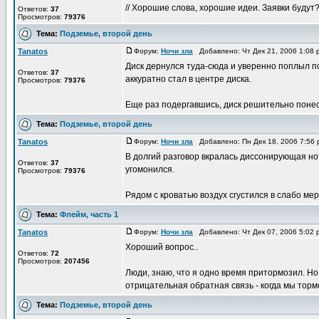
// Хорошие слова, хорошие идеи. Заявки будут
Ответов:
37
Просмотров:
79376
Тема:
Подземье, второй день
Tanatos
Форум:
Ночи зла
Добавлено: Чт Дек 21, 2006 1:08
Диск дернулся туда-сюда и уверенно поплыл по
Ответов:
37
аккуратно стал в центре диска.
Просмотров:
79376
Еще раз подергавшись, диск решительно понес 
Тема:
Подземье, второй день
Tanatos
Форум:
Ночи зла
Добавлено: Пн Дек 18, 2006 7:56
В долгий разговор вкралась диссонирующая нот
Ответов:
37
угомонился.
Просмотров:
79376
Рядом с кроватью воздух сгустился в слабо мер
Тема:
Флейм, часть 1
Tanatos
Форум:
Ночи зла
Добавлено: Чт Дек 07, 2006 5:02
Хороший вопрос..
Ответов:
72
Просмотров:
207456
Люди, знаю, что я одно время притормозил. Но 
отрицательная обратная связь - когда мы тормоз
Тема:
Подземье, второй день