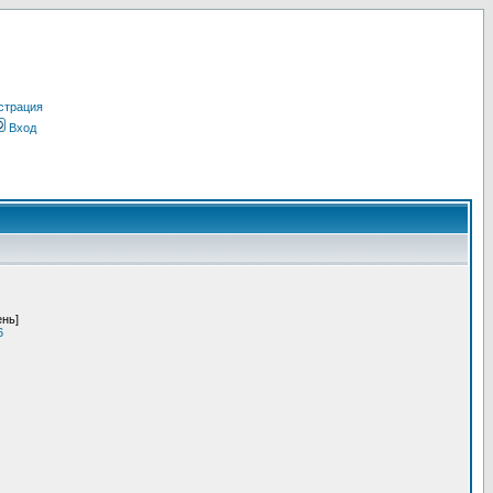
страция
Вход
ень]
6