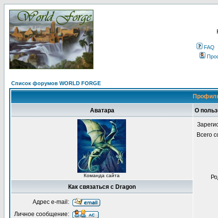
FAQ
Про
Список форумов WORLD FORGE
Профиль
Аватара
О польз
Зареги
Всего 
Команда сайта
Ро
Как связаться с Dragon
Адрес e-mail:
Личное сообщение: