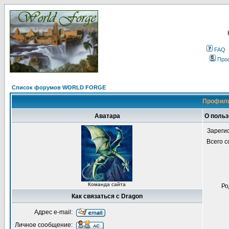
FAQ
Про
Список форумов WORLD FORGE
Профиль
Аватара
О польз
Зареги
Всего 
Команда сайта
Ро
Как связаться с Dragon
Адрес e-mail:
Личное сообщение: