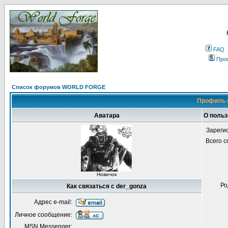
FAQ
Про
Список форумов WORLD FORGE
Профиль 
Аватара
О польз
Зареги
Всего 
Новичок
Ро
Как связаться с der_gonza
Адрес e-mail:
Личное сообщение:
MSN Messenger: