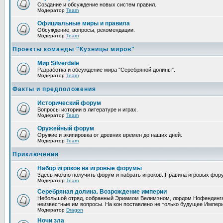
Создание и обсуждение новых систем правил.
Модератор
Team
Официальные миры и правила
Обсуждение, вопросы, рекомендации.
Модератор
Team
Проекты команды "Кузницы миров"
Мир Silverdale
Разработка и обсуждение мира "Серебряной долины".
Модератор
Team
Факты и предположения
Исторический форум
Вопросы истории в литературе и играх.
Модератор
Team
Оружейный форум
Оружие и экипировка от древних времен до наших дней.
Модератор
Team
Приключения
Набор игроков на игровые форумы
Здесь можно получить форум и набрать игроков. Правила игровых фор
Модератор
Team
Серебряная долина. Возрождение империи
Небольшой отряд, собранный Эриамом Велимэном, лордом Нофендинга и
неизвестные им вопросы. На кон поставлено не только будущее Импери
Модератор
Dragon
Ночи зла