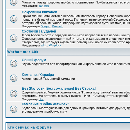
Много лет назад пророчество было произнесено. Приближается час его 
Модератор
Tanatos
Сокровища ишханов
Приключение начинается в небольшом портовом городе Северного корол
попасть в бывший портовый город Империи, ныне мятежный Сефанон, в п
потерянной расы ишханов. Впереди их ждет морское путешествие, и никто
Модераторы
Dragon
,
Bealach
Охотники за удачей
Жрец Арвен вместе с отрядом наёмников направляется в небольшой гор
Основная цель экспедиции – найти того, кто заигрывает с внешними м
Смархольм, где их будут ждать ещё помощники, но об их количестве Ар
Модераторы
Wind
,
Warplock
Warhammer 40k
Общий форум
Здесь содержится вся несортированная информация об игре и событиях
Кампания Харибда
Архив первой Тюменской кампании
Без Жалости! Без сожаления! Без Страха!
Ударный крейсер Черных Храмовников "Пламя искупления" взят на абор
отомстить. Не оставить в живых никого... Или... Самому стать жертвой?
Модератор
Hriz
Кампания "Война четырех"
Кадваллон. Место убежища для одних и край процветания для других, 
его население и рабочую силу.
Кто сейчас на форуме