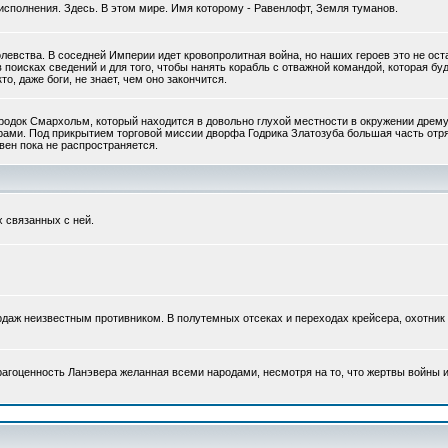
исполнения. Здесь. В этом мире. Имя которому - Равенлофт, Земля туманов.
евства. В соседней Империи идет кровопролитная война, но наших героев это не ост
оисках сведений и для того, чтобы нанять корабль с отважной командой, которая буд
, даже боги, не знает, чем оно закончится.
одок Смархольм, который находится в довольно глухой местности в окружении дрему
ирами. Под прикрытием торговой миссии дворфа Годрика Златозуба большая часть отр
вен пока не распространяется.
 связанных с ней.
даж неизвестным противником. В полутемных отсеках и переходах крейсера, охотник 
Драгоценность Ланэвера желанная всеми народами, несмотря на то, что жертвы войны