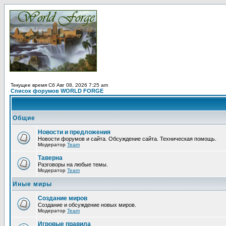
Текущее время Сб Авг 08, 2026 7:25 am
Список форумов WORLD FORGE
Общие
Новости и предложения
Новости форумов и сайта. Обсуждение сайта. Техническая помощь.
Модератор
Team
Таверна
Разговоры на любые темы.
Модератор
Team
Иные миры
Создание миров
Создание и обсуждение новых миров.
Модератор
Team
Игровые правила