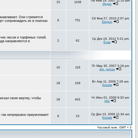
Пн Фев 19, 2007 11:33 pm
15
1108
Ирдис
анавливает. Они стремятся
Сб Фев 27, 2010 2:07 pm
6
751
ет сопровождать их в поисках
Dragon
чих лесов и торфяных топей.
Ср Дек 19, 2012 5:21 pm
2
62
яда направляется в
Ёлка
Пт Мар 30, 2007 3:19 pm
10
116
der_gonza
Вт Апр 11, 2006 7:26 am
18
109
Keratis
Чт Июн 01, 2006 9:33 am
искал свою жертву, чтобы
18
402
Hriz
Ср Дек 13, 2006 11:34 am
 и так непрерывно приумножают
6
15
Keratis
Часовой пояс: GMT + 3