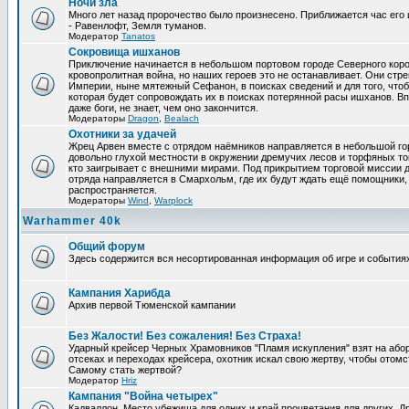
Ночи зла
Много лет назад пророчество было произнесено. Приближается час его 
- Равенлофт, Земля туманов.
Модератор
Tanatos
Сокровища ишханов
Приключение начинается в небольшом портовом городе Северного коро
кровопролитная война, но наших героев это не останавливает. Они стр
Империи, ныне мятежный Сефанон, в поисках сведений и для того, чтоб
которая будет сопровождать их в поисках потерянной расы ишханов. Вп
даже боги, не знает, чем оно закончится.
Модераторы
Dragon
,
Bealach
Охотники за удачей
Жрец Арвен вместе с отрядом наёмников направляется в небольшой го
довольно глухой местности в окружении дремучих лесов и торфяных топ
кто заигрывает с внешними мирами. Под прикрытием торговой миссии 
отряда направляется в Смархольм, где их будут ждать ещё помощники, 
распространяется.
Модераторы
Wind
,
Warplock
Warhammer 40k
Общий форум
Здесь содержится вся несортированная информация об игре и событиях
Кампания Харибда
Архив первой Тюменской кампании
Без Жалости! Без сожаления! Без Страха!
Ударный крейсер Черных Храмовников "Пламя искупления" взят на або
отсеках и переходах крейсера, охотник искал свою жертву, чтобы отомсти
Самому стать жертвой?
Модератор
Hriz
Кампания "Война четырех"
Кадваллон. Место убежища для одних и край процветания для других, 