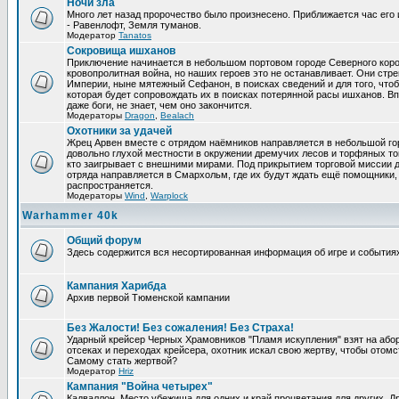
Ночи зла
Много лет назад пророчество было произнесено. Приближается час его 
- Равенлофт, Земля туманов.
Модератор
Tanatos
Сокровища ишханов
Приключение начинается в небольшом портовом городе Северного коро
кровопролитная война, но наших героев это не останавливает. Они стр
Империи, ныне мятежный Сефанон, в поисках сведений и для того, чтоб
которая будет сопровождать их в поисках потерянной расы ишханов. Вп
даже боги, не знает, чем оно закончится.
Модераторы
Dragon
,
Bealach
Охотники за удачей
Жрец Арвен вместе с отрядом наёмников направляется в небольшой го
довольно глухой местности в окружении дремучих лесов и торфяных топ
кто заигрывает с внешними мирами. Под прикрытием торговой миссии 
отряда направляется в Смархольм, где их будут ждать ещё помощники, 
распространяется.
Модераторы
Wind
,
Warplock
Warhammer 40k
Общий форум
Здесь содержится вся несортированная информация об игре и событиях
Кампания Харибда
Архив первой Тюменской кампании
Без Жалости! Без сожаления! Без Страха!
Ударный крейсер Черных Храмовников "Пламя искупления" взят на або
отсеках и переходах крейсера, охотник искал свою жертву, чтобы отомсти
Самому стать жертвой?
Модератор
Hriz
Кампания "Война четырех"
Кадваллон. Место убежища для одних и край процветания для других, 