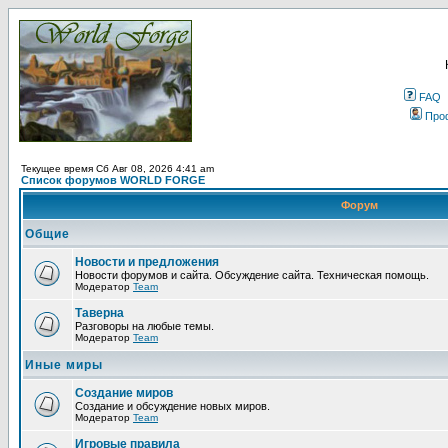
FAQ
Про
Текущее время Сб Авг 08, 2026 4:41 am
Список форумов WORLD FORGE
Форум
Общие
Новости и предложения
Новости форумов и сайта. Обсуждение сайта. Техническая помощь.
Модератор
Team
Таверна
Разговоры на любые темы.
Модератор
Team
Иные миры
Создание миров
Создание и обсуждение новых миров.
Модератор
Team
Игровые правила