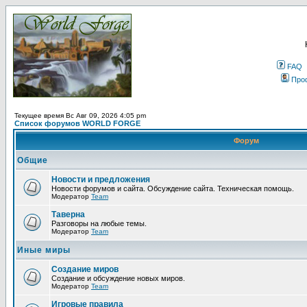
FAQ
Про
Текущее время Вс Авг 09, 2026 4:05 pm
Список форумов WORLD FORGE
Форум
Общие
Новости и предложения
Новости форумов и сайта. Обсуждение сайта. Техническая помощь.
Модератор
Team
Таверна
Разговоры на любые темы.
Модератор
Team
Иные миры
Создание миров
Создание и обсуждение новых миров.
Модератор
Team
Игровые правила