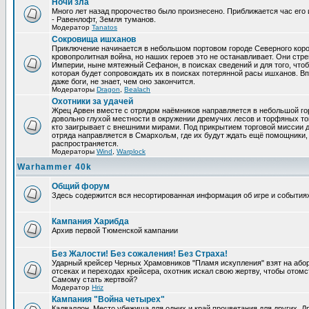
Ночи зла
Много лет назад пророчество было произнесено. Приближается час его 
- Равенлофт, Земля туманов.
Модератор
Tanatos
Сокровища ишханов
Приключение начинается в небольшом портовом городе Северного коро
кровопролитная война, но наших героев это не останавливает. Они стр
Империи, ныне мятежный Сефанон, в поисках сведений и для того, чтоб
которая будет сопровождать их в поисках потерянной расы ишханов. Вп
даже боги, не знает, чем оно закончится.
Модераторы
Dragon
,
Bealach
Охотники за удачей
Жрец Арвен вместе с отрядом наёмников направляется в небольшой го
довольно глухой местности в окружении дремучих лесов и торфяных топ
кто заигрывает с внешними мирами. Под прикрытием торговой миссии 
отряда направляется в Смархольм, где их будут ждать ещё помощники, 
распространяется.
Модераторы
Wind
,
Warplock
Warhammer 40k
Общий форум
Здесь содержится вся несортированная информация об игре и событиях
Кампания Харибда
Архив первой Тюменской кампании
Без Жалости! Без сожаления! Без Страха!
Ударный крейсер Черных Храмовников "Пламя искупления" взят на або
отсеках и переходах крейсера, охотник искал свою жертву, чтобы отомсти
Самому стать жертвой?
Модератор
Hriz
Кампания "Война четырех"
Кадваллон. Место убежища для одних и край процветания для других, 