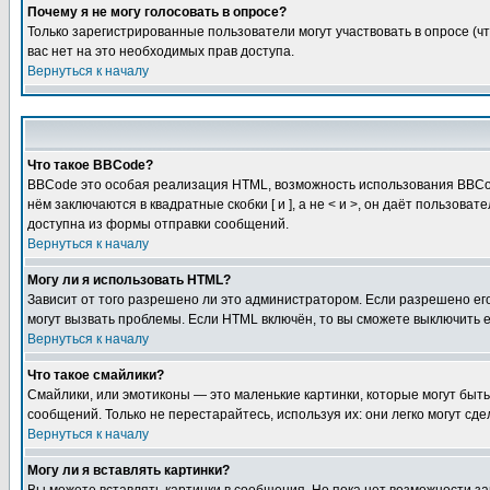
Почему я не могу голосовать в опросе?
Только зарегистрированные пользователи могут участвовать в опросе (чт
вас нет на это необходимых прав доступа.
Вернуться к началу
Что такое BBCode?
BBCode это особая реализация HTML, возможность использования BBCod
нём заключаются в квадратные скобки [ и ], а не < и >, он даёт польз
доступна из формы отправки сообщений.
Вернуться к началу
Могу ли я использовать HTML?
Зависит от того разрешено ли это администратором. Если разрешено его 
могут вызвать проблемы. Если HTML включён, то вы сможете выключить 
Вернуться к началу
Что такое смайлики?
Смайлики, или эмотиконы — это маленькие картинки, которые могут быть 
сообщений. Только не перестарайтесь, используя их: они легко могут с
Вернуться к началу
Могу ли я вставлять картинки?