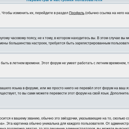
Параметры и настройки пользователя
. Чтобы изменить их, перейдите в раздел
Профиль
(обычно ссылка на него на
ому часовому поясу, не к тому, в котором находитесь вы. В этом случае вы м
ля смены большинства настроек, требуется быть зарегистрированным пользоват
т быть в летнем времени. Этот форум не умеет работать с летним временем, 
 вашего языка в форуме, или же просто никто не перевёл этот форум на ваш 
существует, то вы сами можете перевести этот форум на свой язык. Дополни
осится к вашему званию, обычно это звёздочки, указывающие на то, сколько 
». Эта картинка обычно уникальна для каждого пользователя. От администрат
чена поддержка аватар, то это решение администраторов, вы можете выяснит