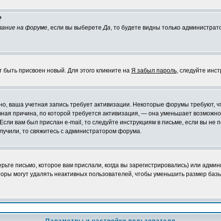
?
вание на форуме
, если вы выберете
Да
, то будете видны только администрат
т быть присвоен новый. Для этого кликните на
Я забыл пароль
, следуйте инс
ожно, ваша учетная запись требует активизации. Некоторые форумы требуют,
лавная причина, по которой требуется активизация, — она уменьшает возмож
Если вам был прислан e-mail, то следуйте инструкциям в письме, если вы не п
олучили, то свяжитесь с администратором форума.
ьте письмо, которое вам прислали, когда вы зарегистрировались) или админ
оры могут удалять неактивных пользователей, чтобы уменьшить размер базы