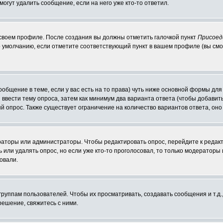
могут удалить сообщение, если на него уже кто-то ответил.
 своем профиле. После создания вы должны отметить галочкой пункт
Присоед
 умолчанию, если отметите соответствующий пункт в вашем профиле (вы смо
сообщение в теме, если у вас есть на то права) чуть ниже основной формы д
ы ввести тему опроса, затем как минимум два варианта ответа (чтобы добавит
й опрос. Также существует ограничение на количество вариантов ответа, он
ераторы или администраторы. Чтобы редактировать опрос, перейдите к редакт
ь или удалять опрос, но если уже кто-то проголосовал, то только модераторы
овали.
уппам пользователей. Чтобы их просматривать, создавать сообщения и т.д.
ешение, свяжитесь с ними.