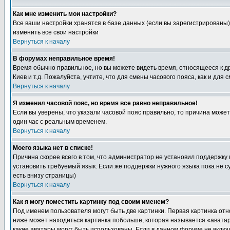
Как мне изменить мои настройки?
Все ваши настройки хранятся в базе данных (если вы зарегистрированы)
изменить все свои настройки
Вернуться к началу
В форумах неправильное время!
Время обычно правильное, но вы можете видеть время, относящееся к друг
Киев и т.д. Пожалуйста, учтите, что для смены часового пояса, как и д
Вернуться к началу
Я изменил часовой пояс, но время все равно неправильное!
Если вы уверены, что указали часовой пояс правильно, то причина може
один час с реальным временем.
Вернуться к началу
Моего языка нет в списке!
Причина скорее всего в том, что администратор не установил поддержку
установить требуемый язык. Если же поддержки нужного языка пока не 
есть внизу страницы)
Вернуться к началу
Как я могу поместить картинку под своим именем?
Под именем пользователя могут быть две картинки. Первая картинка отн
ниже может находиться картинка побольше, которая называется «аватара
какие аватары могут быть использованы. Если в данном форуме не вклю