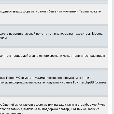
ходится вверху форума, но могут быть и исключения). Там вы можете
ожете изменить часовой пояс на тот, в котором вы находитесь: Москва,
елем.
так что в период действия летнего времени может появляться разница в
язык. Попробуйте узнать у администратора форума, может ли он
тельную информацию вы можете получить на сайте Группы phpBB (ссылка
сообщений вы оставили в форуме или на ваш статус в этом форуме. Чуть
оров зависит, включена ли поддержка аватар, и от них же зависит,
ь у них причины.