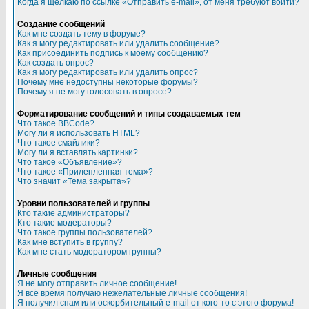
Когда я щёлкаю по ссылке «Отправить e-mail», от меня требуют войти?
Создание сообщений
Как мне создать тему в форуме?
Как я могу редактировать или удалить сообщение?
Как присоединить подпись к моему сообщению?
Как создать опрос?
Как я могу редактировать или удалить опрос?
Почему мне недоступны некоторые форумы?
Почему я не могу голосовать в опросе?
Форматирование сообщений и типы создаваемых тем
Что такое BBCode?
Могу ли я использовать HTML?
Что такое смайлики?
Могу ли я вставлять картинки?
Что такое «Объявление»?
Что такое «Прилепленная тема»?
Что значит «Тема закрыта»?
Уровни пользователей и группы
Кто такие администраторы?
Кто такие модераторы?
Что такое группы пользователей?
Как мне вступить в группу?
Как мне стать модератором группы?
Личные сообщения
Я не могу отправить личное сообщение!
Я всё время получаю нежелательные личные сообщения!
Я получил спам или оскорбительный e-mail от кого-то с этого форума!